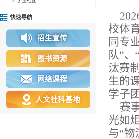
学生社团
>
20
快速导航
校体
招生宣传
同专业
队”、
图书资源
汰赛
网络课程
生的
学子
人文社科基地
赛
光如
与“物