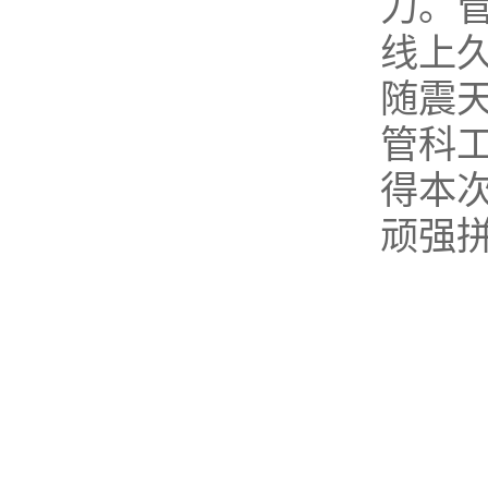
力。
线上
随震
管科
得本
顽强