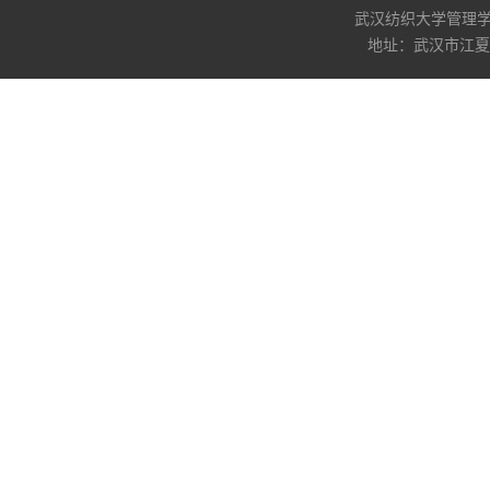
武汉纺织大学管理学院版权所
地址：武汉市江夏区阳光