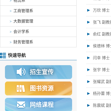
物流系
>
万欣 博士
工商管理系
>
大数据管理
>
张飞 副教
会计学系
>
俞红 副教
财务管理系
>
侯德林 博
快速导航
闫幸 博士
张宇 博士
招生宣传
张耀武 副
图书资源
杨孙蕾 博
网络课程
陈震斌 副