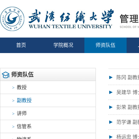
首页
学院概况
师资队伍
师资队伍
陈冈 副教
教授
>
吴建华 博
副教授
>
彭荣 副教
讲师
>
范学谦 副
信管系
>
杨运忠 博