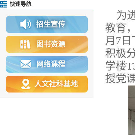
快速导航
为
招生宣传
教育
月7日
图书资源
积极分
网络课程
学楼T
授党
人文社科基地