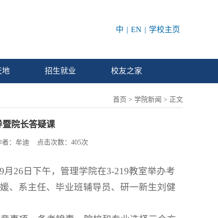
中
|
EN
|
学校主页
天地
招生就业
校友之家
首页
>
学院新闻
> 正文
导暨院长答疑课
 作者：牟迪 点击次数：
405
次
26日下午，管理学院在3-219教室举办考
媛、系主任、毕业班辅导员、研一新生刘健