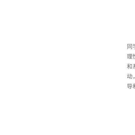
同
理
和
动
导