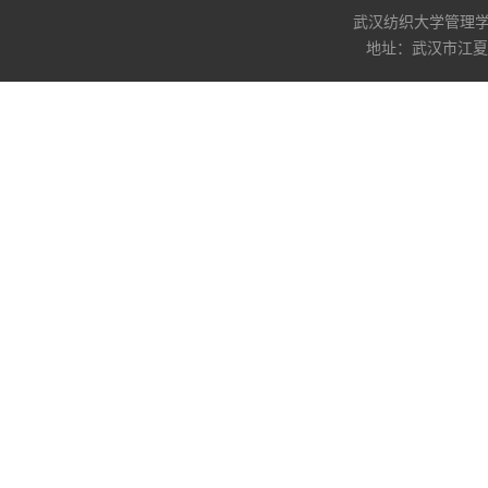
武汉纺织大学管理学院版权所
地址：武汉市江夏区阳光