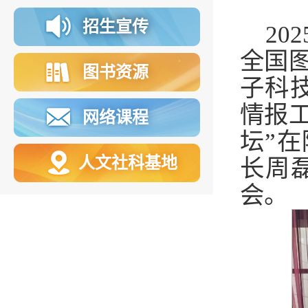
招生宣传
20
全国
图书资源
子科技
情报
网络课程
坛”在
人文社科基地
长周
会。