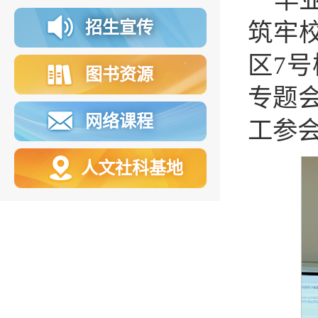
毕
招生宣传
筑牢
区
7
号
图书资源
专题
网络课程
工参
人文社科基地