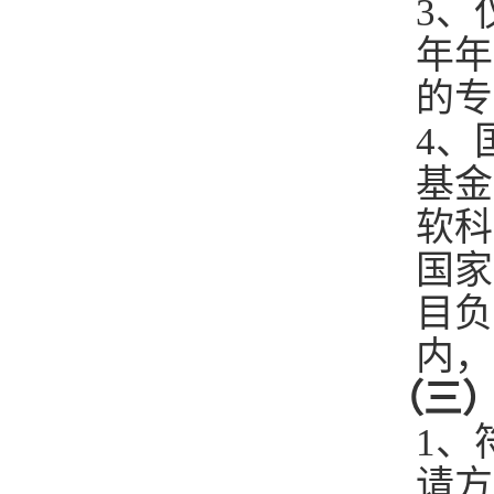
3
、
年年
的专
4
、
基金
软科
国家
目负
内，
（三
1
、
请方