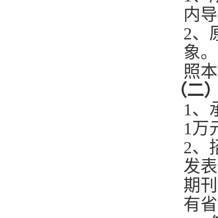
内导
2
、
象。
照本
（二
1
、
1
万
2
、
发表
期刊
有省