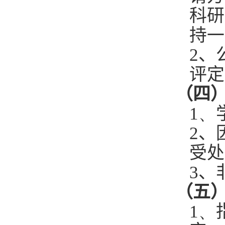
科研
持一
2
、
评定
（四
1、
2
、
受处
3
、
（五
1、