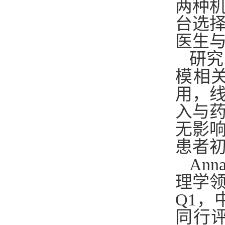
两种
台选
医生
研究
模相
用，
入与
无影
患者
Ann
理学领
Q1，
同行