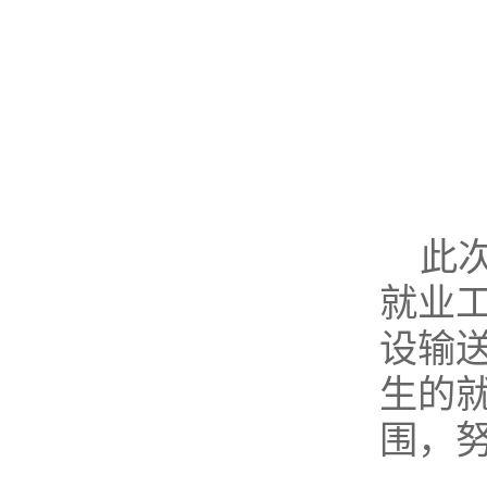
此
就业
设输
生的
围，